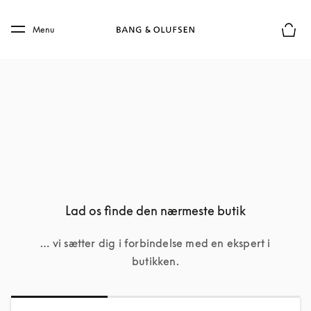
Skip to main content
Skip to main footer
Menu
Forhån
Lad os finde den nærmeste butik
… vi sætter dig i forbindelse med en ekspert i
butikken.