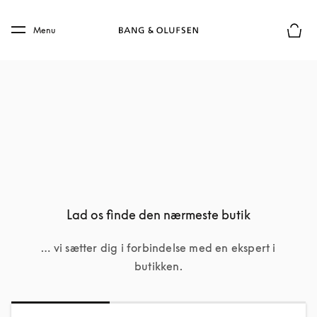
Skip to main content
Skip to main footer
Menu
Forhån
Lad os finde den nærmeste butik
… vi sætter dig i forbindelse med en ekspert i
butikken.