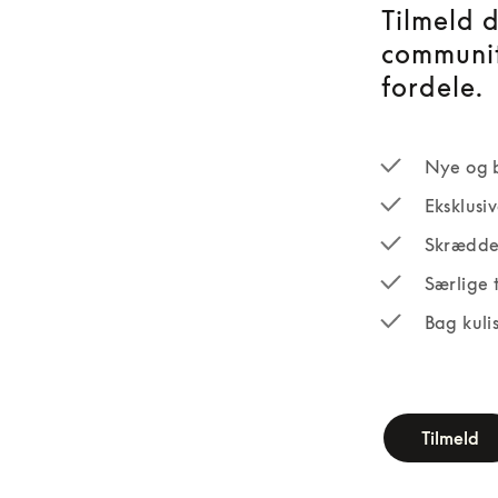
Tilmeld 
communit
fordele.
Nye og 
Eksklusi
Skrædde
Særlige 
Bag kuli
newsletter-fo
Tilmeld