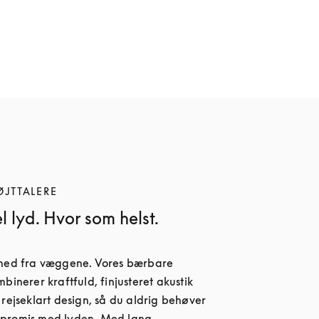
ØJTTALERE
l lyd. Hvor som helst.
 ned fra væggene. Vores bærbare 
binerer kraftfuld, finjusteret akustik 
 rejseklart design, så du aldrig behøver 
promis med lyden. Med lang 