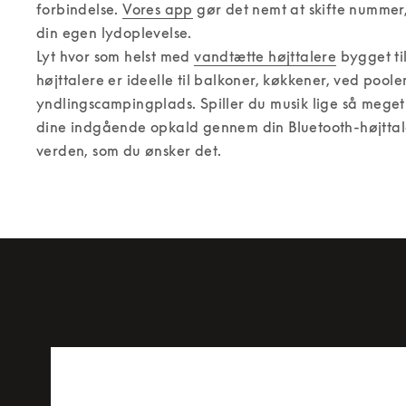
forbindelse. 
Vores app
 gør det nemt at skifte nummer,
din egen lydoplevelse. 

Lyt hvor som helst med 
vandtætte højttalere
 bygget ti
højttalere er ideelle til balkoner, køkkener, ved poolen
yndlingscampingplads. Spiller du musik lige så meget
dine indgående opkald gennem din Bluetooth-højttaler f
verden, som du ønsker det.