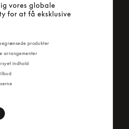
dig vores globale
y for at få eksklusive
begrænsede produkter
ve arrangementer
rsyet indhold
tilbud
sserne
rm