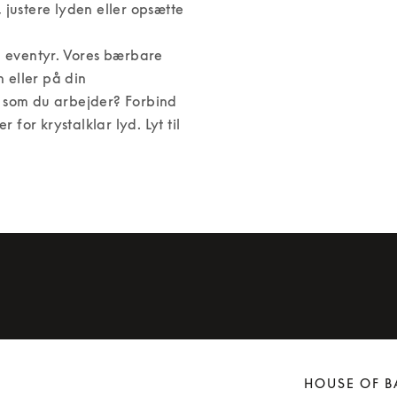
 justere lyden eller opsætte 
l eventyr. Vores bærbare 
 eller på din 
 som du arbejder? Forbind 
or krystalklar lyd. Lyt til 
HOUSE OF B