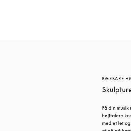
Beosound A5
Beosound A5
13.500 kr.
12.000 kr.
6 Farver
6 Farver
BÆRBARE H
Skulpture
Få din musik
højttalere kom
med et let og
at gå på kom