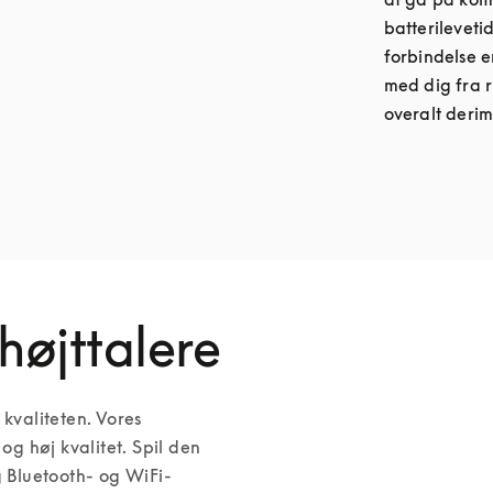
batterileveti
forbindelse e
med dig fra r
overalt derim
højttalere
valiteten. Vores 
 høj kvalitet. Spil den 
g Bluetooth- og WiFi-