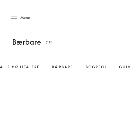
Skip to main content
Skip to main footer
Menu
Bærbare
(19)
ALLE HØJTTALERE
BÆRBARE
BOGREOL
GULV