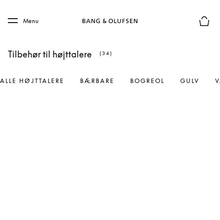
Skip to main content
Skip to main footer
Menu
Forhån
Tilbehør til højttalere
(34)
ALLE HØJTTALERE
BÆRBARE
BOGREOL
GULV