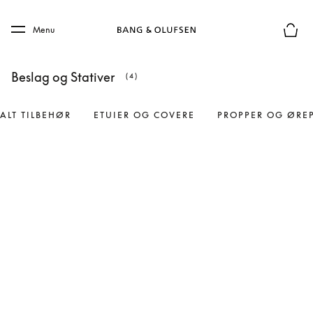
Skip to main content
Skip to main footer
Menu
Forhån
Beslag og Stativer
(4)
ALT TILBEHØR
ETUIER OG COVERE
PROPPER OG ØRE