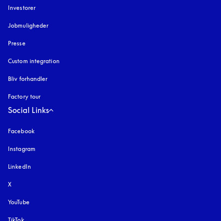
Investorer
Jobmuligheder
Presse
Custom integration
Bliv forhandler
Factory tour
Social Links
Facebook
Instagram
åbnes under en ny fane
LinkedIn
X
YouTube
åbnes under en ny fane
TikTok