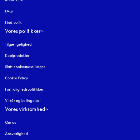
FAQ
Find butik
Vores politikker
Tilgængelighed
åbnes under en ny fane
Kopiprodukter
åbnes under en ny fane
Skift cookieindstillinger
Cookie Policy
åbnes under en ny fane
Fortrolighedspolitikker
åbnes under en ny fane
Vilkår og betingelser
Vores virksomhed
Om os
Ansvarlighed