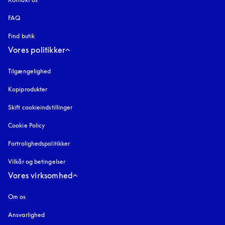
FAQ
Find butik
Vores politikker
Tilgængelighed
åbnes under en ny fane
Kopiprodukter
åbnes under en ny fane
Skift cookieindstillinger
Cookie Policy
åbnes under en ny fane
Fortrolighedspolitikker
åbnes under en ny fane
Vilkår og betingelser
Vores virksomhed
Om os
Ansvarlighed