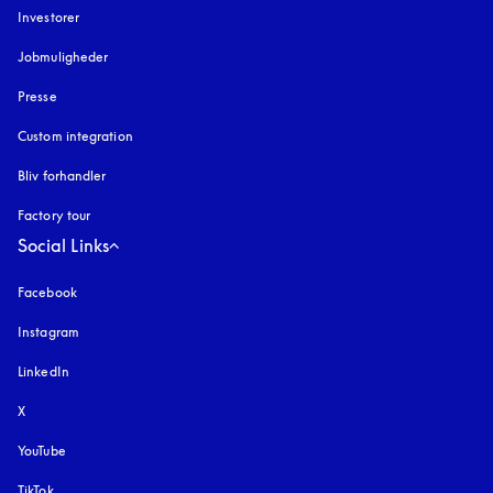
Investorer
Jobmuligheder
Presse
Custom integration
Bliv forhandler
Factory tour
Social Links
Facebook
Instagram
åbnes under en ny fane
LinkedIn
X
YouTube
åbnes under en ny fane
TikTok