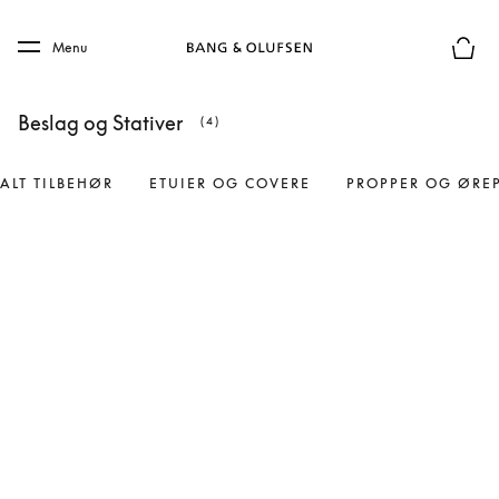
Skip to main content
Skip to main footer
Menu
Forhån
Beslag og Stativer
(4)
ALT TILBEHØR
ETUIER OG COVERE
PROPPER OG ØRE