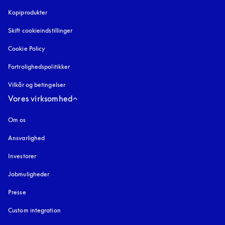
Kopiprodukter
åbnes under en ny fane
Skift cookieindstillinger
Cookie Policy
åbnes under en ny fane
Fortrolighedspolitikker
åbnes under en ny fane
Vilkår og betingelser
Vores virksomhed
Om os
Ansvarlighed
Investorer
Jobmuligheder
Presse
Custom integration