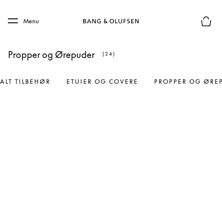
Skip to main content
Skip to main footer
Menu
Forhån
Propper og Ørepuder
(24)
ALT TILBEHØR
ETUIER OG COVERE
PROPPER OG ØRE