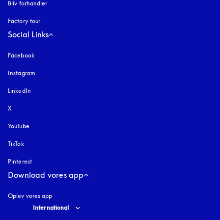
Bliv forhandler
Factory tour
Social Links
Facebook
Instagram
åbnes under en ny fane
LinkedIn
X
YouTube
åbnes under en ny fane
TikTok
Pinterest
Download vores app
Oplev vores app
Select country and language
:
International