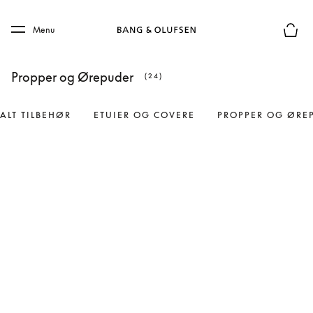
Skip to main content
Skip to main footer
Menu
Forhån
Propper og Ørepuder
(24)
ALT TILBEHØR
ETUIER OG COVERE
PROPPER OG ØRE