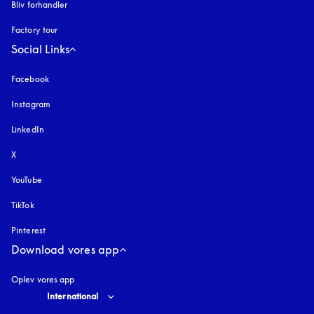
Bliv forhandler
Factory tour
Social Links
Facebook
Instagram
åbnes under en ny fane
LinkedIn
X
YouTube
åbnes under en ny fane
TikTok
Pinterest
Download vores app
Oplev vores app
Select country and language
:
International