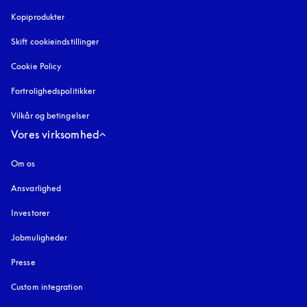
Kopiprodukter
åbnes under en ny fane
Skift cookieindstillinger
Cookie Policy
åbnes under en ny fane
Fortrolighedspolitikker
åbnes under en ny fane
Vilkår og betingelser
Vores virksomhed
Om os
Ansvarlighed
Investorer
Jobmuligheder
Presse
Custom integration