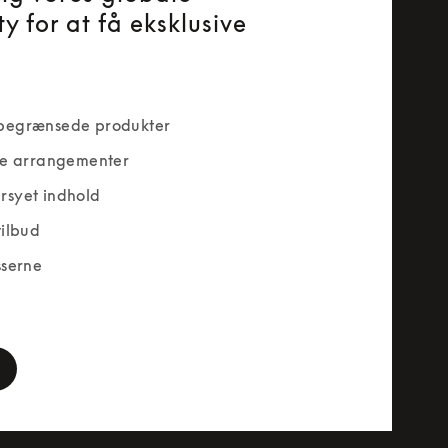
y for at få eksklusive
begrænsede produkter
ve arrangementer
rsyet indhold
tilbud
sserne
rm