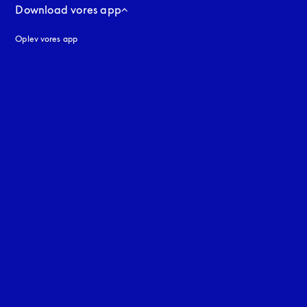
Download vores app
Oplev vores app
ne
uage
: