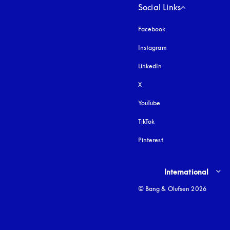
Social Links
Facebook
Instagram
åbnes under en ny fa
LinkedIn
X
YouTube
åbnes under en ny fane
TikTok
Pinterest
Select country and lang
International
© Bang & Olufsen 2026