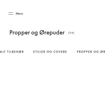
Skip to main content
Skip to main footer
Menu
Propper og Ørepuder
(24)
ALT TILBEHØR
ETUIER OG COVERE
PROPPER OG Ø