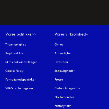
Vores politikker
Vores virksomhed
Tilgængelighed
åbnes under en ny fane
Om os
Kopiprodukter
åbnes under en ny fane
Ansvarlighed
Skift cookieindstillinger
Investorer
Cookie Policy
åbnes under en ny fane
Jobmuligheder
Fortrolighedspolitikker
åbnes under en ny fane
Presse
Vilkår og betingelser
Custom integration
Bliv forhandler
Factory tour