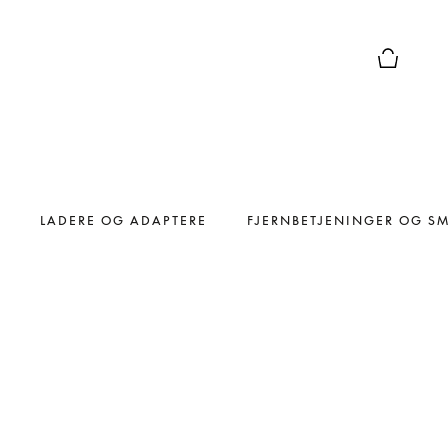
Forhåndsv
LADERE OG ADAPTERE
FJERNBETJENINGER OG S