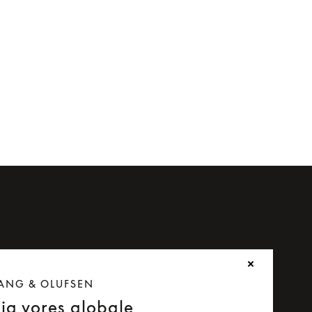
Beoplay H8i
ANG & OLUFSEN
dig vores globale