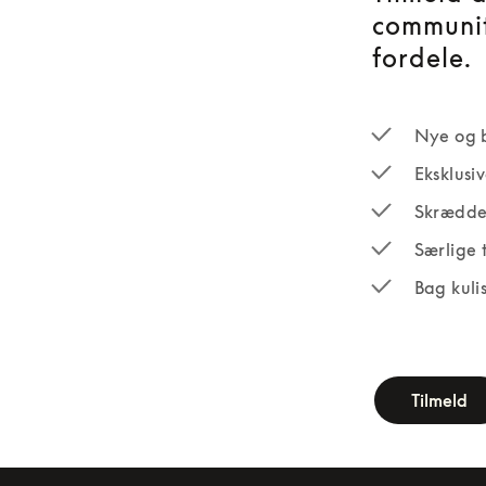
communit
fordele.
Nye og 
Eksklusi
Skrædde
Særlige 
Bag kuli
newsletter-fo
Tilmeld