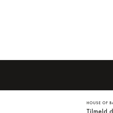
Ørepuder til Beoplay H9 (første
generation)
Ørepuder til 
399 kr.
400 kr.
HOUSE OF B
Tilmeld 