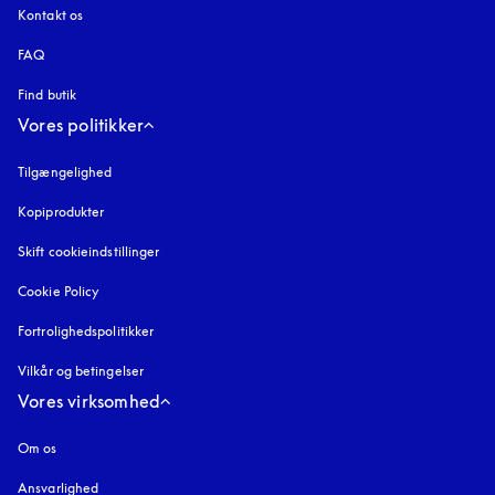
Kontakt os
FAQ
Find butik
Vores politikker
Tilgængelighed
åbnes under en ny fane
Kopiprodukter
åbnes under en ny fane
Skift cookieindstillinger
Cookie Policy
åbnes under en ny fane
Fortrolighedspolitikker
åbnes under en ny fane
Vilkår og betingelser
Vores virksomhed
Om os
Ansvarlighed