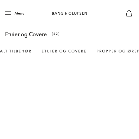
Skip to main content
Skip to main footer
Menu
Forhån
Etuier og Covere
(22)
ALT TILBEHØR
ETUIER OG COVERE
PROPPER OG ØRE