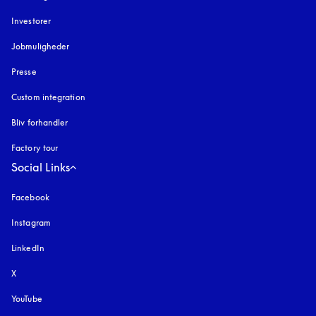
Investorer
Jobmuligheder
Presse
Custom integration
Bliv forhandler
Factory tour
Social Links
Facebook
Instagram
åbnes under en ny fane
LinkedIn
X
YouTube
åbnes under en ny fane