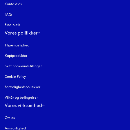
Kontakt os
FAQ
Find butik
Vores politikker
Tilgængelighed
åbnes under en ny fane
Kopiprodukter
åbnes under en ny fane
Skift cookieindstillinger
Cookie Policy
åbnes under en ny fane
Fortrolighedspolitikker
åbnes under en ny fane
Vilkår og betingelser
Vores virksomhed
Om os
Ansvarlighed