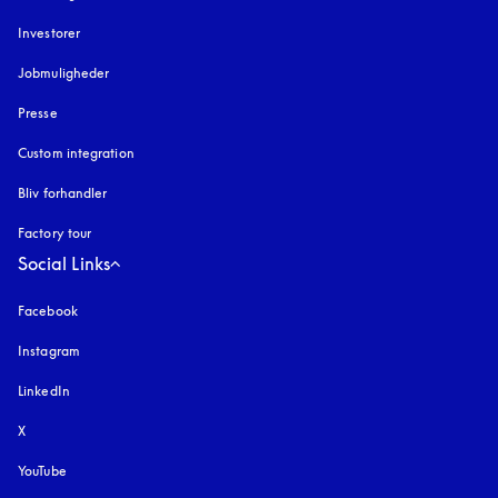
Investorer
Jobmuligheder
Presse
Custom integration
Bliv forhandler
Factory tour
Social Links
Facebook
Instagram
åbnes under en ny fane
LinkedIn
X
YouTube
åbnes under en ny fane