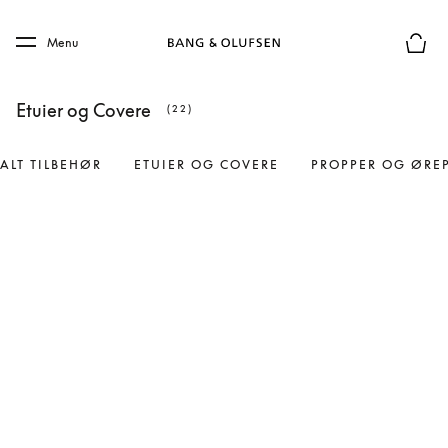
Skip to main content
Skip to main footer
Menu
Forhån
Etuier og Covere
(22)
ALT TILBEHØR
ETUIER OG COVERE
PROPPER OG ØRE