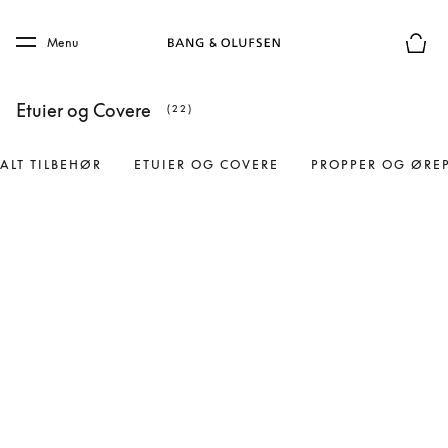
Skip to main content
Skip to main footer
Menu
Forhån
Etuier og Covere
(22)
ALT TILBEHØR
ETUIER OG COVERE
PROPPER OG ØRE