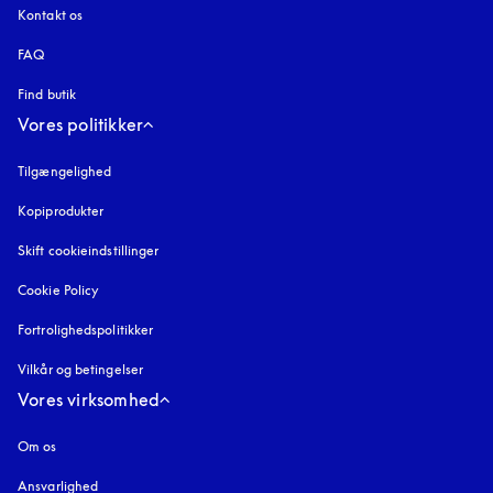
Kontakt os
FAQ
Find butik
Vores politikker
Tilgængelighed
åbnes under en ny fane
Kopiprodukter
åbnes under en ny fane
Skift cookieindstillinger
Cookie Policy
åbnes under en ny fane
Fortrolighedspolitikker
åbnes under en ny fane
Vilkår og betingelser
Vores virksomhed
Om os
Ansvarlighed