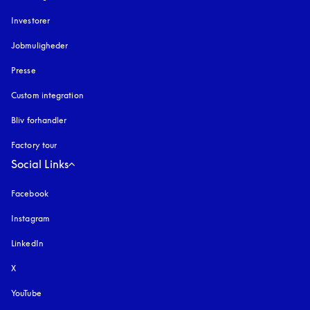
Investorer
Jobmuligheder
Presse
Custom integration
Bliv forhandler
Factory tour
Social Links
Facebook
Instagram
åbnes under en ny fane
LinkedIn
X
YouTube
åbnes under en ny fane