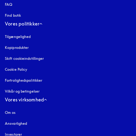
FAQ
Find butik
Vores politikker
Tilgængelighed
åbnes under en ny fane
Kopiprodukter
åbnes under en ny fane
Skift cookieindstillinger
Cookie Policy
åbnes under en ny fane
Fortrolighedspolitikker
åbnes under en ny fane
Vilkår og betingelser
Vores virksomhed
Om os
Ansvarlighed
Investorer