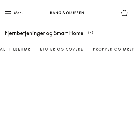
Skip to main content
Skip to main footer
Menu
Forhån
Fjernbetjeninger og Smart Home
(4)
ALT TILBEHØR
ETUIER OG COVERE
PROPPER OG ØRE