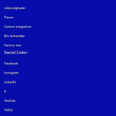
Jobmuligheder
Presse
Custom integration
Bliv forhandler
Factory tour
Social Links
Facebook
Instagram
åbnes under en ny fane
LinkedIn
X
YouTube
åbnes under en ny fane
TikTok