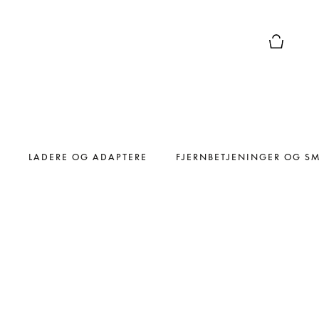
Forhåndsv
LADERE OG ADAPTERE
FJERNBETJENINGER OG S