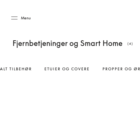
Skip to main content
Skip to main footer
Menu
Fjernbetjeninger og Smart Home
(4)
ALT TILBEHØR
ETUIER OG COVERE
PROPPER OG Ø