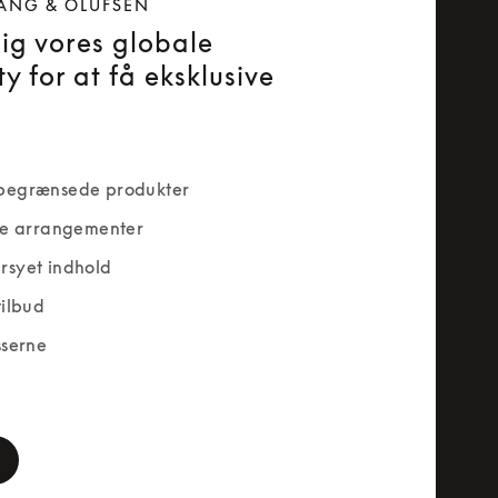
ANG & OLUFSEN
dig vores globale
y for at få eksklusive
begrænsede produkter
ve arrangementer
rsyet indhold
tilbud
sserne
rm