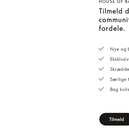
HOUSE OF B
Tilmeld 
communit
fordele.
Nye og 
Eksklusi
Skrædde
Særlige 
Bag kuli
newsletter-fo
Tilmeld