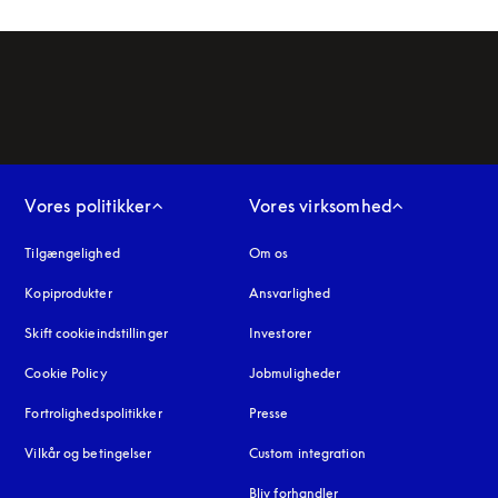
Vores politikker
Vores virksomhed
Tilgængelighed
åbnes under en ny fane
Om os
Kopiprodukter
åbnes under en ny fane
Ansvarlighed
Skift cookieindstillinger
Investorer
Cookie Policy
åbnes under en ny fane
Jobmuligheder
Fortrolighedspolitikker
åbnes under en ny fane
Presse
Vilkår og betingelser
Custom integration
Bliv forhandler