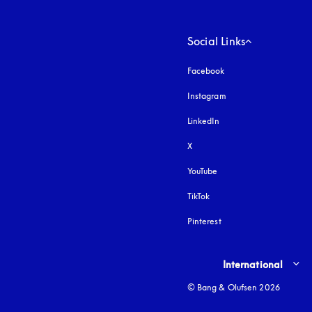
Social Links
Facebook
Instagram
åbnes under en ny fa
LinkedIn
X
YouTube
åbnes under en ny fane
TikTok
Pinterest
Select country and lang
International
© Bang & Olufsen 2026