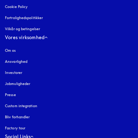
Cookie Policy
åbnes under en ny fane
Fortrolighedspolitikker
åbnes under en ny fane
Vilkår og betingelser
Vores virksomhed
Om os
Ansvarlighed
Investorer
Jobmuligheder
Presse
Custom integration
Bliv forhandler
Factory tour
Social Links