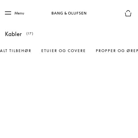
Skip to main content
Skip to main footer
Menu
Forhån
Kabler
(17)
ALT TILBEHØR
ETUIER OG COVERE
PROPPER OG ØRE