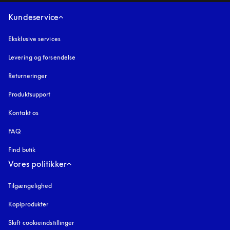
Kundeservice
Eksklusive services
Levering og forsendelse
Returneringer
Produktsupport
Kontakt os
FAQ
Find butik
Vores politikker
Tilgængelighed
åbnes under en ny fane
Kopiprodukter
åbnes under en ny fane
Skift cookieindstillinger