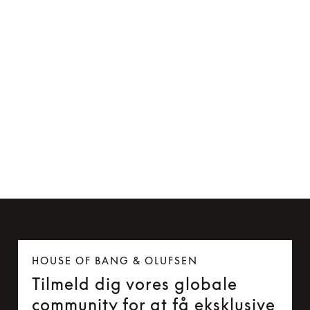
Kabelclip til Beoplay H5 og Beoplay E6
85 kr.
HOUSE OF BANG & OLUFSEN
Tilmeld dig vores globale
community for at få eksklusive