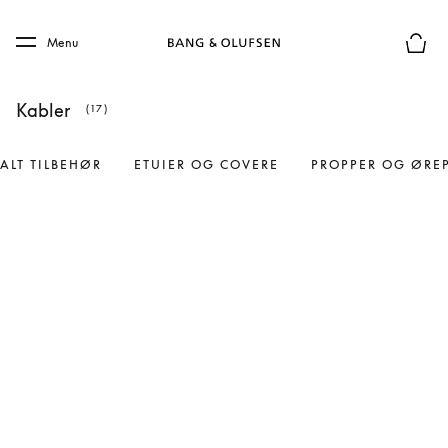
Skip to main content
Skip to main footer
Menu
Forhån
Kabler
(17)
ALT TILBEHØR
ETUIER OG COVERE
PROPPER OG ØRE