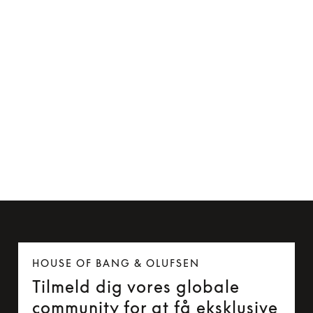
Kabelclip til Beoplay H5 og Beoplay E6
85 kr.
HOUSE OF BANG & OLUFSEN
Tilmeld dig vores globale
community for at få eksklusive