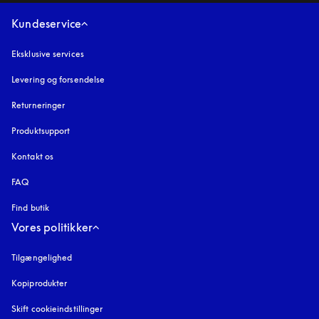
Kundeservice
Eksklusive services
Levering og forsendelse
Returneringer
Produktsupport
Kontakt os
FAQ
Find butik
Vores politikker
Tilgængelighed
åbnes under en ny fane
Kopiprodukter
åbnes under en ny fane
Skift cookieindstillinger