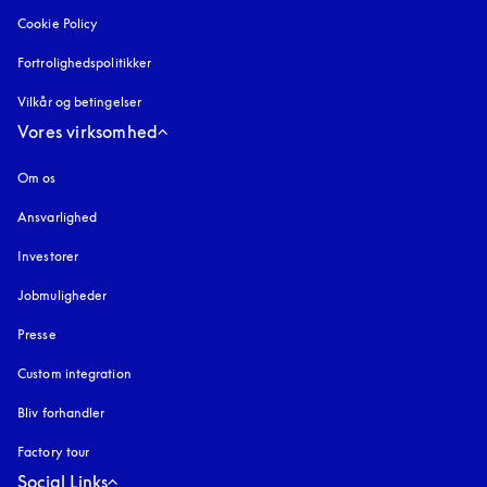
Cookie Policy
åbnes under en ny fane
Fortrolighedspolitikker
åbnes under en ny fane
Vilkår og betingelser
Vores virksomhed
Om os
Ansvarlighed
Investorer
Jobmuligheder
Presse
Custom integration
Bliv forhandler
Factory tour
Social Links