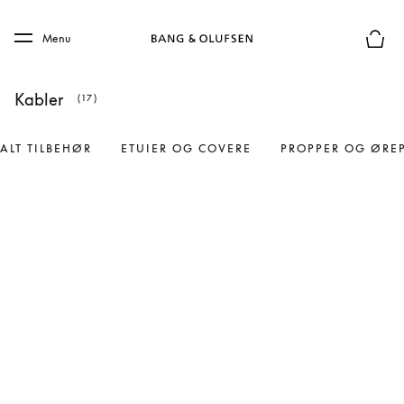
Skip to main content
Skip to main footer
Menu
Forhån
Kabler
(17)
ALT TILBEHØR
ETUIER OG COVERE
PROPPER OG ØRE