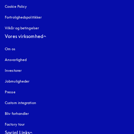
Cookie Policy
åbnes under en ny fane
Fortrolighedspolitikker
åbnes under en ny fane
Vilkår og betingelser
Vores virksomhed
Om os
Ansvarlighed
Investorer
Jobmuligheder
Presse
Custom integration
Bliv forhandler
Factory tour
Social Links