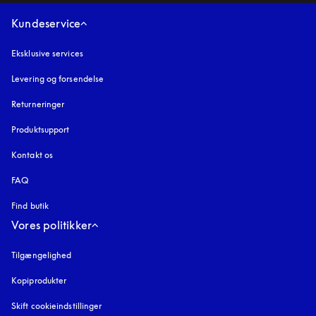
Kundeservice
Eksklusive services
Levering og forsendelse
Returneringer
Produktsupport
Kontakt os
FAQ
Find butik
Vores politikker
Tilgængelighed
åbnes under en ny fane
Kopiprodukter
åbnes under en ny fane
Skift cookieindstillinger