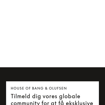
Kabelclip til Beoplay H5 og Beoplay E6
85 kr.
HOUSE OF BANG & OLUFSEN
Tilmeld dig vores globale
community for at få eksklusive