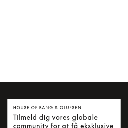
Kabelclip til Beoplay H5 og Beoplay E6
85 kr.
HOUSE OF BANG & OLUFSEN
Tilmeld dig vores globale
community for at få eksklusive