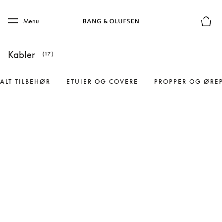
Skip to main content
Skip to main footer
Menu
Forhån
Kabler
(17)
ALT TILBEHØR
ETUIER OG COVERE
PROPPER OG ØRE