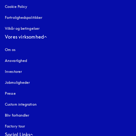
Cookie Policy
åbnes under en ny fane
Fortrolighedspolitikker
åbnes under en ny fane
Vilkår og betingelser
Vores virksomhed
Om os
Ansvarlighed
Investorer
Jobmuligheder
Presse
Custom integration
Bliv forhandler
Factory tour
Social Links