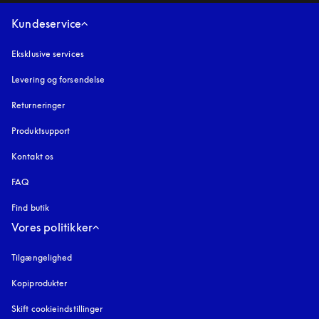
Kundeservice
Eksklusive services
Levering og forsendelse
Returneringer
Produktsupport
Kontakt os
FAQ
Find butik
Vores politikker
Tilgængelighed
åbnes under en ny fane
Kopiprodukter
åbnes under en ny fane
Skift cookieindstillinger