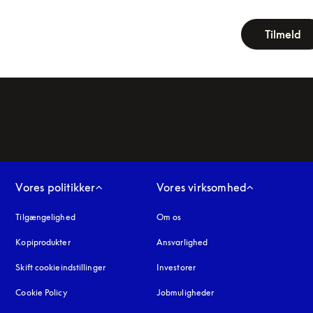
newsletter-fo
Tilmeld
Vores politikker
Vores virksomhed
Tilgængelighed
åbnes under en ny fane
Om os
Kopiprodukter
åbnes under en ny fane
Ansvarlighed
Skift cookieindstillinger
Investorer
Cookie Policy
åbnes under en ny fane
Jobmuligheder