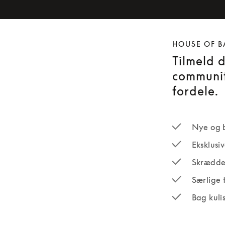
HOUSE OF B
Tilmeld 
communit
fordele.
Nye og 
Eksklusi
Skrædde
Særlige 
Bag kuli