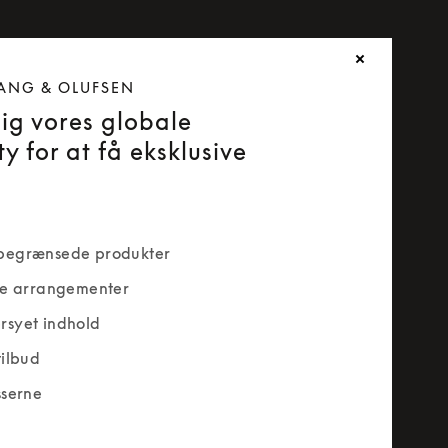
ANG & OLUFSEN
dig vores globale
y for at få eksklusive
begrænsede produkter
ve arrangementer
rsyet indhold
tilbud
sserne