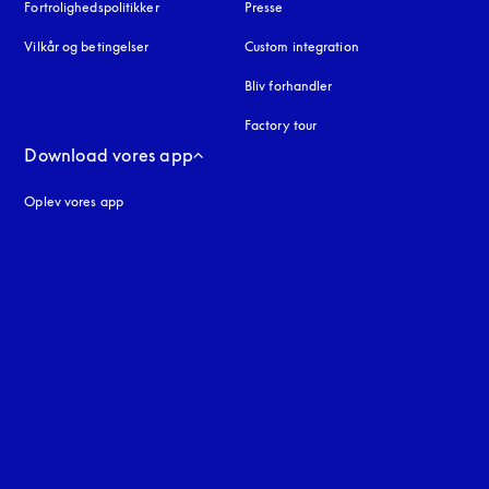
Fortrolighedspolitikker
åbnes under en ny fane
Presse
Vilkår og betingelser
Custom integration
Bliv forhandler
Factory tour
Download vores app
Oplev vores app
ne