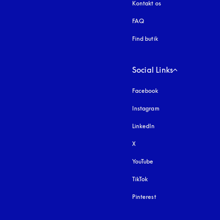
Kontakt os
FAQ
Find butik
Social Links
Facebook
Instagram
åbnes under en ny fa
LinkedIn
X
YouTube
åbnes under en ny fane
TikTok
Pinterest