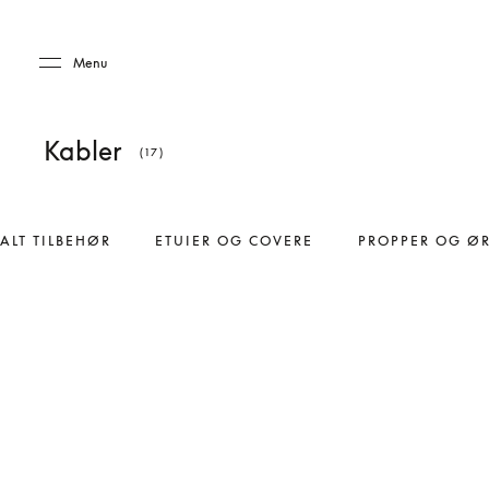
Skip to main content
Skip to main footer
Menu
Kabler
(17)
ALT TILBEHØR
ETUIER OG COVERE
PROPPER OG Ø