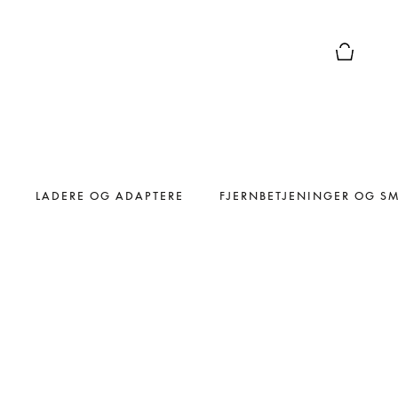
Forhåndsv
LADERE OG ADAPTERE
FJERNBETJENINGER OG S