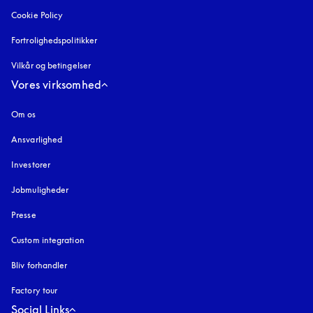
Cookie Policy
åbnes under en ny fane
Fortrolighedspolitikker
åbnes under en ny fane
Vilkår og betingelser
Vores virksomhed
Om os
Ansvarlighed
Investorer
Jobmuligheder
Presse
Custom integration
Bliv forhandler
Factory tour
Social Links