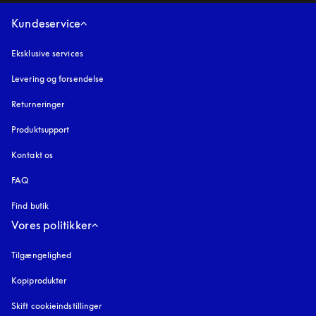
Kundeservice
Eksklusive services
Levering og forsendelse
Returneringer
Produktsupport
Kontakt os
FAQ
Find butik
Vores politikker
Tilgængelighed
åbnes under en ny fane
Kopiprodukter
åbnes under en ny fane
Skift cookieindstillinger