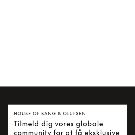
Kabelclip til Beoplay H5 og Beoplay E6
85 kr.
HOUSE OF BANG & OLUFSEN
Tilmeld dig vores globale
community for at få eksklusive