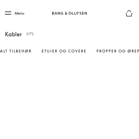
Skip to main content
Skip to main footer
Menu
Forhån
Kabler
(17)
ALT TILBEHØR
ETUIER OG COVERE
PROPPER OG ØRE