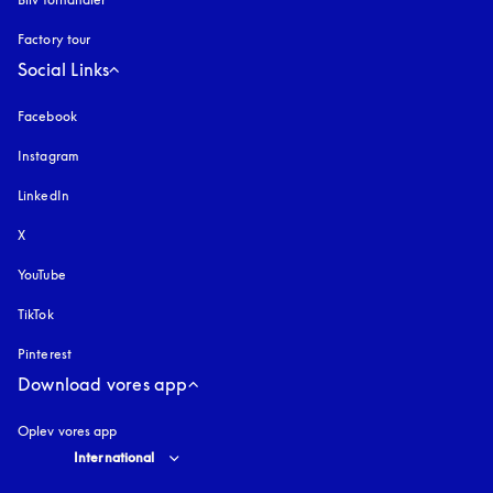
Factory tour
Social Links
Facebook
Instagram
åbnes under en ny fane
LinkedIn
X
YouTube
åbnes under en ny fane
TikTok
Pinterest
Download vores app
Oplev vores app
Select country and language
:
International