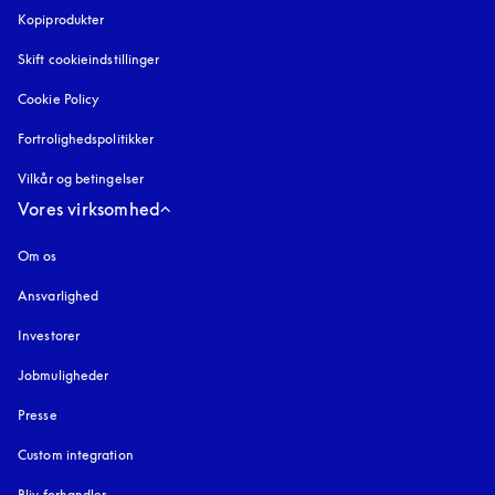
Kopiprodukter
åbnes under en ny fane
Skift cookieindstillinger
Cookie Policy
åbnes under en ny fane
Fortrolighedspolitikker
åbnes under en ny fane
Vilkår og betingelser
Vores virksomhed
Om os
Ansvarlighed
Investorer
Jobmuligheder
Presse
Custom integration
Bliv forhandler