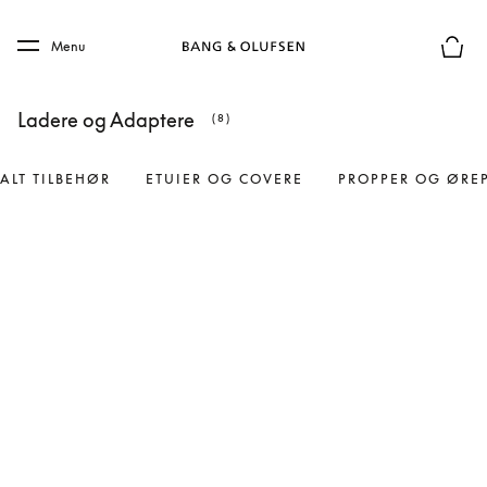
Skip to main content
Skip to main footer
Menu
Forhån
Ladere og Adaptere
(8)
ALT TILBEHØR
ETUIER OG COVERE
PROPPER OG ØRE