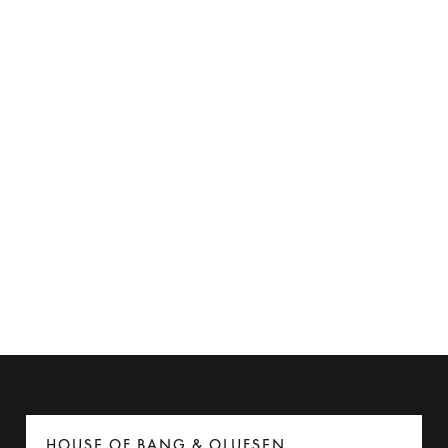
Flyadapter til Beoplay H95
275 kr.
6 Farver
HOUSE OF BANG & OLUFSEN