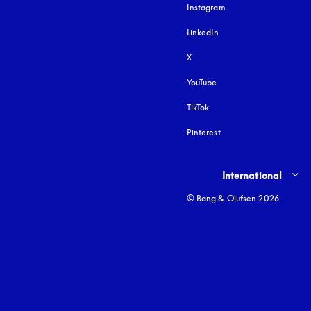
Instagram
åbnes under en ny fa
LinkedIn
X
YouTube
åbnes under en ny fane
TikTok
Pinterest
Select country and lang
International
© Bang & Olufsen 2026