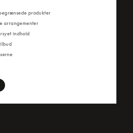
begrænsede produkter
ve arrangementer
rsyet indhold
tilbud
sserne
rm