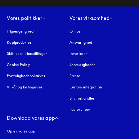
Vores politikker
Vores virksomhed
Tilgængelighed
åbnes under en ny fane
Om os
Kopiprodukter
åbnes under en ny fane
Ansvarlighed
Skift cookieindstillinger
Investorer
Cookie Policy
åbnes under en ny fane
Jobmuligheder
Fortrolighedspolitikker
åbnes under en ny fane
Presse
Vilkår og betingelser
Custom integration
Bliv forhandler
Factory tour
Download vores app
Oplev vores app