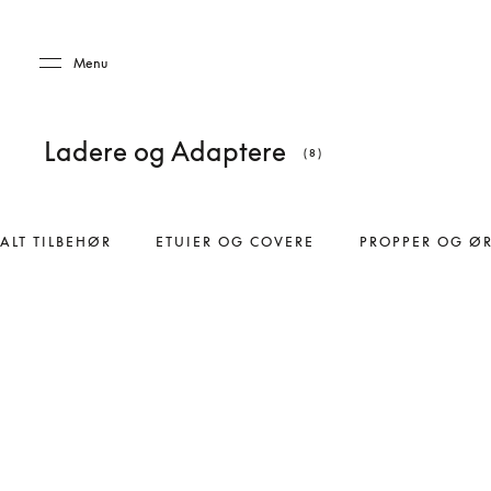
Skip to main content
Skip to main footer
Menu
Ladere og Adaptere
(8)
ALT TILBEHØR
ETUIER OG COVERE
PROPPER OG Ø