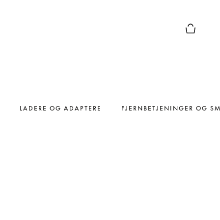
Forhåndsv
LADERE OG ADAPTERE
FJERNBETJENINGER OG S