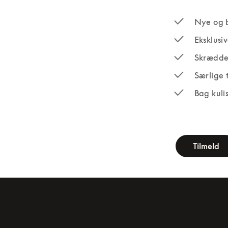
Nye og 
Eksklusi
Skrædde
Særlige 
Bag kuli
newsletter-fo
Tilmeld