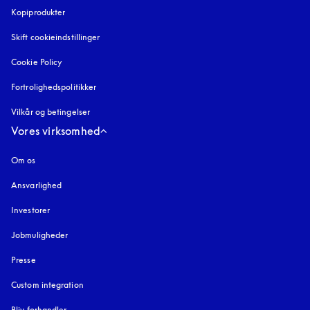
Kopiprodukter
åbnes under en ny fane
Skift cookieindstillinger
Cookie Policy
åbnes under en ny fane
Fortrolighedspolitikker
åbnes under en ny fane
Vilkår og betingelser
Vores virksomhed
Om os
Ansvarlighed
Investorer
Jobmuligheder
Presse
Custom integration
Bliv forhandler