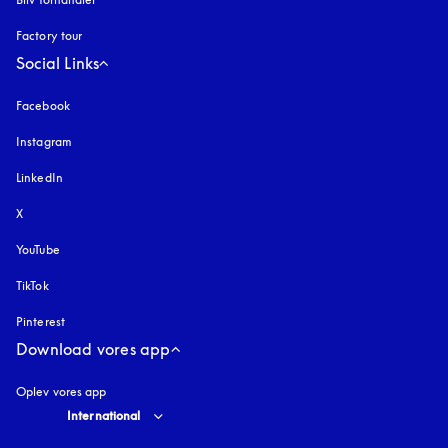
Factory tour
Social Links
Facebook
Instagram
åbnes under en ny fane
LinkedIn
X
YouTube
åbnes under en ny fane
TikTok
Pinterest
Download vores app
Oplev vores app
Select country and language
:
International