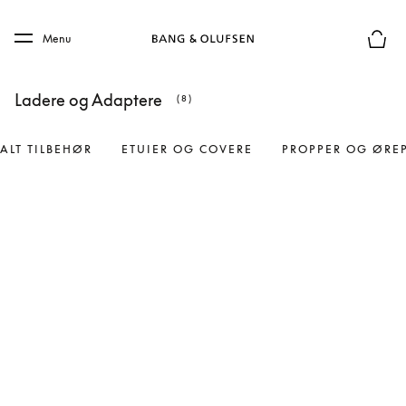
Skip to main content
Skip to main footer
Menu
Forhån
Ladere og Adaptere
(8)
ALT TILBEHØR
ETUIER OG COVERE
PROPPER OG ØRE