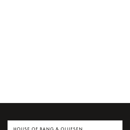
Flyadapter til Beoplay H95
275 kr.
6 Farver
HOUSE OF BANG & OLUFSEN