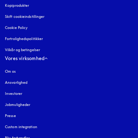
Kopiprodukter
åbnes under en ny fane
Skift cookieindstillinger
Cookie Policy
åbnes under en ny fane
Fortrolighedspolitikker
åbnes under en ny fane
Vilkår og betingelser
Vores virksomhed
Om os
Ansvarlighed
Investorer
Jobmuligheder
Presse
Custom integration
Bliv forhandler