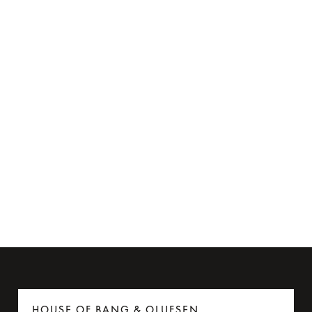
Flyadapter til Beoplay H95
275 kr.
6 Farver
HOUSE OF BANG & OLUFSEN