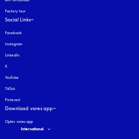
Factory tour
Social Links
Facebook
Instagram
åbnes under en ny fane
LinkedIn
X
YouTube
åbnes under en ny fane
TikTok
Pinterest
Download vores app
Oplev vores app
Select country and language
:
International