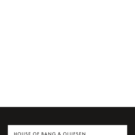
Flyadapter til Beoplay H95
275 kr.
6 Farver
HOUSE OF BANG & OLUFSEN