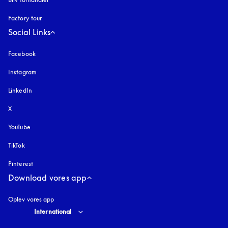
Factory tour
Social Links
Facebook
Instagram
åbnes under en ny fane
LinkedIn
X
YouTube
åbnes under en ny fane
TikTok
Pinterest
Download vores app
Oplev vores app
Select country and language
:
International