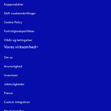
Kopiprodukter
åbnes under en ny fane
Skift cookieindstillinger
Cookie Policy
åbnes under en ny fane
Fortrolighedspolitikker
åbnes under en ny fane
Vilkår og betingelser
Vores virksomhed
Om os
Ansvarlighed
Investorer
Jobmuligheder
Presse
Custom integration
Bliv forhandler