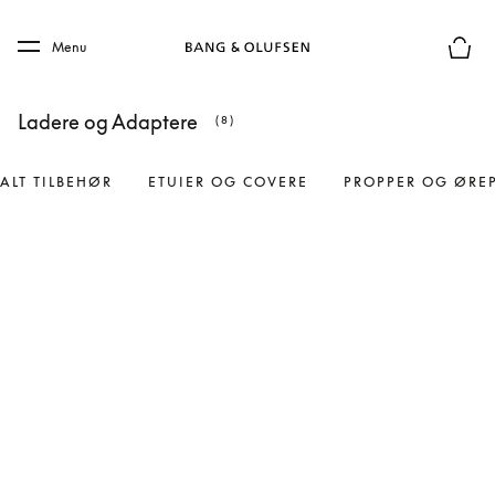
Skip to main content
Skip to main footer
Menu
Forhån
Ladere og Adaptere
(8)
ALT TILBEHØR
ETUIER OG COVERE
PROPPER OG ØRE