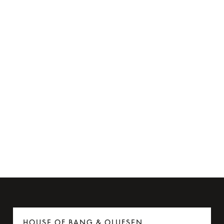
Flyadapter til Beoplay H95
275 kr.
6 Farver
HOUSE OF BANG & OLUFSEN