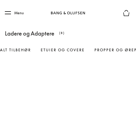
Skip to main content
Skip to main footer
Menu
Forhån
Ladere og Adaptere
(8)
ALT TILBEHØR
ETUIER OG COVERE
PROPPER OG ØRE