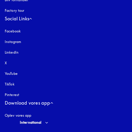
Factory tour
Social Links
Facebook
Instagram
åbnes under en ny fane
LinkedIn
X
YouTube
åbnes under en ny fane
TikTok
Pinterest
Download vores app
Oplev vores app
Select country and language
:
International