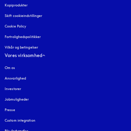
Kopiprodukter
åbnes under en ny fane
Skift cookieindstillinger
Cookie Policy
åbnes under en ny fane
Fortrolighedspolitikker
åbnes under en ny fane
Vilkår og betingelser
Vores virksomhed
Om os
Ansvarlighed
Investorer
Jobmuligheder
Presse
Custom integration
Bliv forhandler