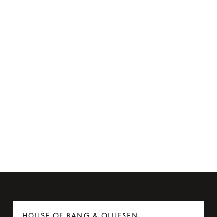
Flyadapter til Beoplay H95
275 kr.
6 Farver
HOUSE OF BANG & OLUFSEN