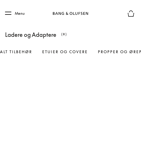
Skip to main content
Skip to main footer
Menu
Forhån
Ladere og Adaptere
(8)
ALT TILBEHØR
ETUIER OG COVERE
PROPPER OG ØRE