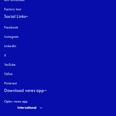
Factory tour
Social Links
Facebook
Instagram
åbnes under en ny fane
LinkedIn
X
YouTube
åbnes under en ny fane
TikTok
Pinterest
Download vores app
Oplev vores app
Select country and language
:
International