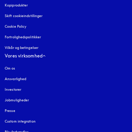
Kopiprodukter
åbnes under en ny fane
Skift cookieindstillinger
Cookie Policy
åbnes under en ny fane
Fortrolighedspolitikker
åbnes under en ny fane
Vilkår og betingelser
Vores virksomhed
Om os
Ansvarlighed
Investorer
Jobmuligheder
Presse
Custom integration
Bliv forhandler