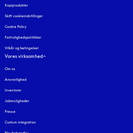
Kopiprodukter
åbnes under en ny fane
Skift cookieindstillinger
Cookie Policy
åbnes under en ny fane
Fortrolighedspolitikker
åbnes under en ny fane
Vilkår og betingelser
Vores virksomhed
Om os
Ansvarlighed
Investorer
Jobmuligheder
Presse
Custom integration
Bliv forhandler