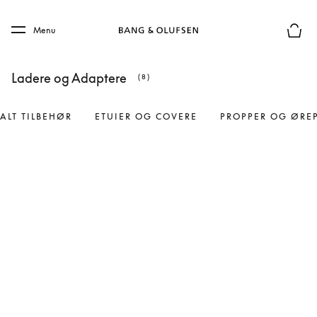
Skip to main content
Skip to main footer
Menu
Forhån
Ladere og Adaptere
(8)
ALT TILBEHØR
ETUIER OG COVERE
PROPPER OG ØRE