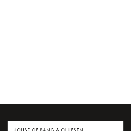
Flyadapter til Beoplay H95
275 kr.
6 Farver
HOUSE OF BANG & OLUFSEN