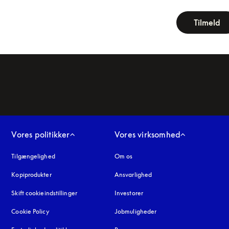
newsletter-fo
Tilmeld
Vores politikker
Vores virksomhed
Tilgængelighed
åbnes under en ny fane
Om os
Kopiprodukter
åbnes under en ny fane
Ansvarlighed
Skift cookieindstillinger
Investorer
Cookie Policy
åbnes under en ny fane
Jobmuligheder