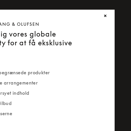
ANG & OLUFSEN
dig vores globale
y for at få eksklusive
begrænsede produkter
ve arrangementer
rsyet indhold
tilbud
sserne