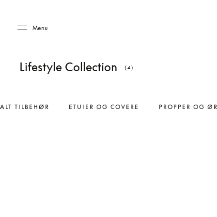
Skip to main content
Skip to main footer
Menu
Lifestyle Collection
(4)
ALT TILBEHØR
ETUIER OG COVERE
PROPPER OG Ø