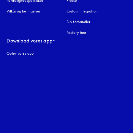
Fortrolighedspolitikker
åbnes under en ny fane
Presse
Vilkår og betingelser
Custom integration
Bliv forhandler
Factory tour
Download vores app
Oplev vores app
ne