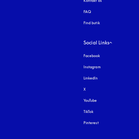
Kontakt os
FAQ
Find butik
Social Links
Facebook
Instagram
åbnes under en ny fa
LinkedIn
X
YouTube
åbnes under en ny fane
TikTok
Pinterest