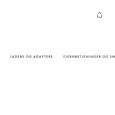
Forhåndsv
LADERE OG ADAPTERE
FJERNBETJENINGER OG S