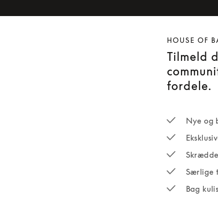
HOUSE OF B
Tilmeld 
communit
fordele.
Nye og 
Eksklusi
Skrædde
Særlige 
Bag kuli