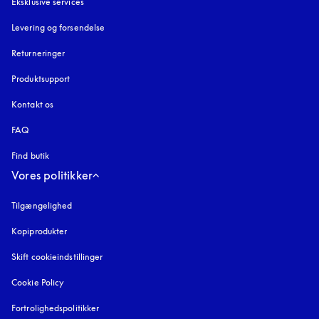
Eksklusive services
Levering og forsendelse
Returneringer
Produktsupport
Kontakt os
FAQ
Find butik
Vores politikker
Tilgængelighed
åbnes under en ny fane
Kopiprodukter
åbnes under en ny fane
Skift cookieindstillinger
Cookie Policy
åbnes under en ny fane
Fortrolighedspolitikker
åbnes under en ny fane