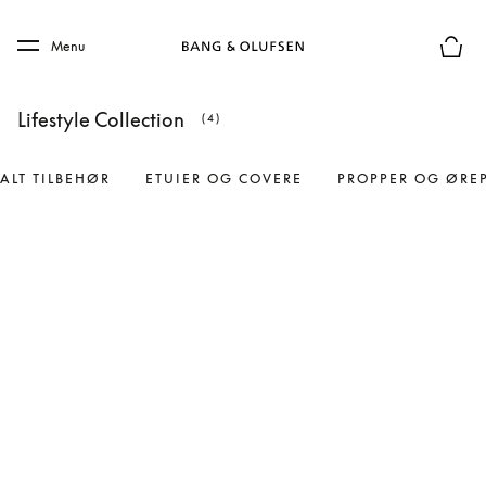
Skip to main content
Skip to main footer
Menu
Forhån
Lifestyle Collection
(4)
ALT TILBEHØR
ETUIER OG COVERE
PROPPER OG ØRE