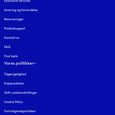
Eksklusive services
Levering og forsendelse
Returneringer
Produktsupport
Kontakt os
FAQ
Find butik
Vores politikker
Tilgængelighed
åbnes under en ny fane
Kopiprodukter
åbnes under en ny fane
Skift cookieindstillinger
Cookie Policy
åbnes under en ny fane
Fortrolighedspolitikker
åbnes under en ny fane