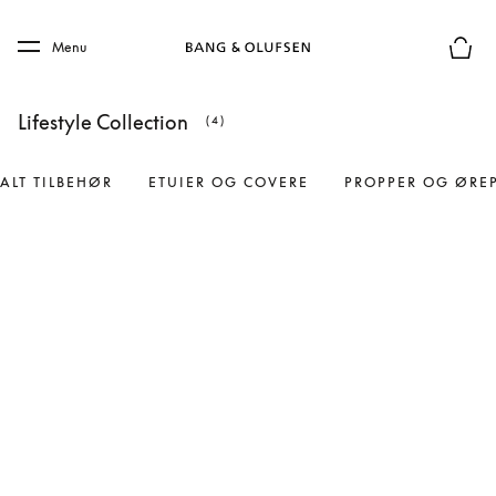
Skip to main content
Skip to main footer
Menu
Forhån
Lifestyle Collection
(4)
ALT TILBEHØR
ETUIER OG COVERE
PROPPER OG ØRE