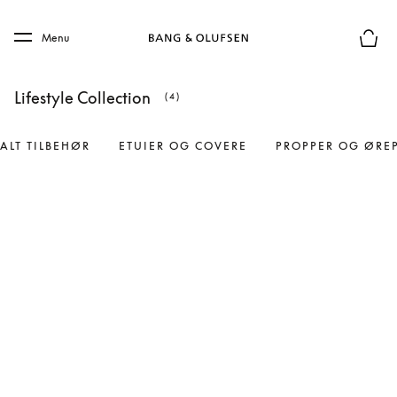
Skip to main content
Skip to main footer
Menu
Forhån
Lifestyle Collection
(4)
ALT TILBEHØR
ETUIER OG COVERE
PROPPER OG ØRE