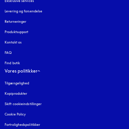
Eksklusive services
Levering og forsendelse
Returneringer
Produktsupport
Kontakt os
FAQ
Find butik
Vores politikker
Tilgængelighed
åbnes under en ny fane
Kopiprodukter
åbnes under en ny fane
Skift cookieindstillinger
Cookie Policy
åbnes under en ny fane
Fortrolighedspolitikker
åbnes under en ny fane