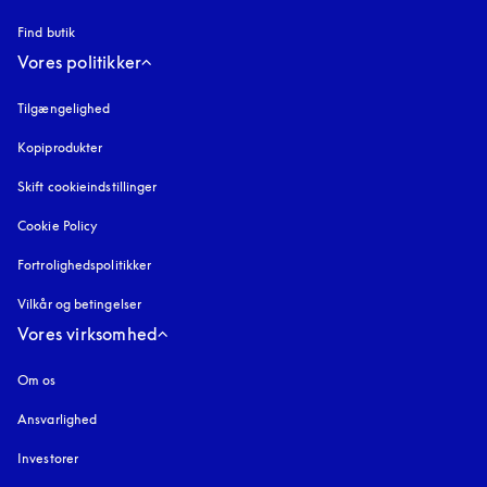
Find butik
Vores politikker
Tilgængelighed
åbnes under en ny fane
Kopiprodukter
åbnes under en ny fane
Skift cookieindstillinger
Cookie Policy
åbnes under en ny fane
Fortrolighedspolitikker
åbnes under en ny fane
Vilkår og betingelser
Vores virksomhed
Om os
Ansvarlighed
Investorer