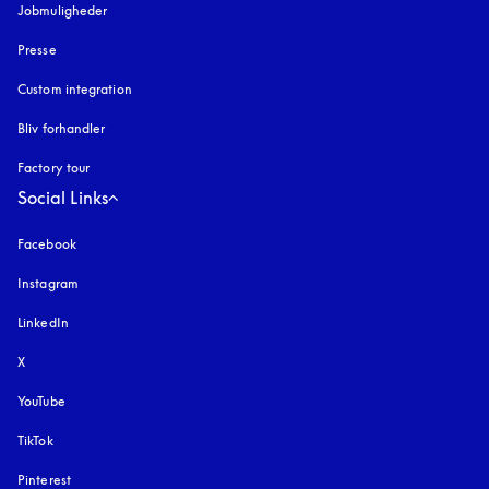
Jobmuligheder
Presse
Custom integration
Bliv forhandler
Factory tour
Social Links
Facebook
Instagram
åbnes under en ny fane
LinkedIn
X
YouTube
åbnes under en ny fane
TikTok
Pinterest