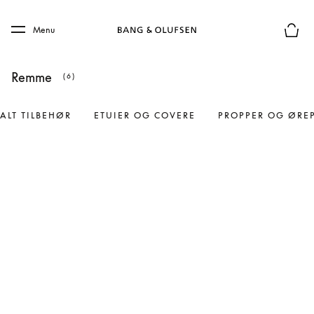
Skip to main content
Skip to main footer
Menu
Forhån
Remme
(6)
ALT TILBEHØR
ETUIER OG COVERE
PROPPER OG ØRE