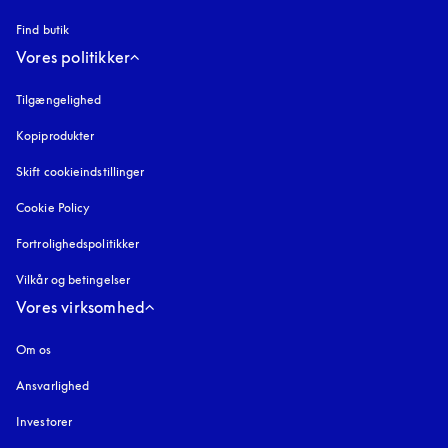
Find butik
Vores politikker
Tilgængelighed
åbnes under en ny fane
Kopiprodukter
åbnes under en ny fane
Skift cookieindstillinger
Cookie Policy
åbnes under en ny fane
Fortrolighedspolitikker
åbnes under en ny fane
Vilkår og betingelser
Vores virksomhed
Om os
Ansvarlighed
Investorer