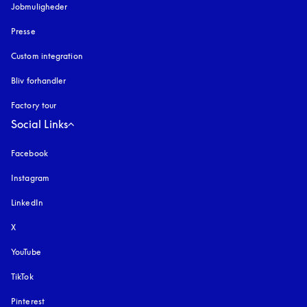
Jobmuligheder
Presse
Custom integration
Bliv forhandler
Factory tour
Social Links
Facebook
Instagram
åbnes under en ny fane
LinkedIn
X
YouTube
åbnes under en ny fane
TikTok
Pinterest