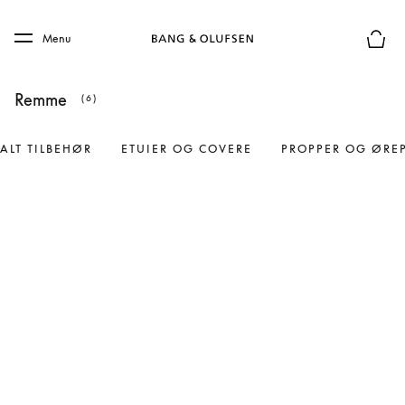
Skip to main content
Skip to main footer
Menu
Forhån
Remme
(6)
ALT TILBEHØR
ETUIER OG COVERE
PROPPER OG ØRE