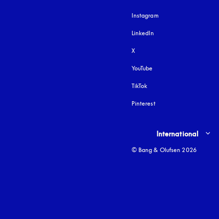
Instagram
åbnes under en ny fa
LinkedIn
X
YouTube
åbnes under en ny fane
TikTok
Pinterest
Select country and lang
International
© Bang & Olufsen 2026