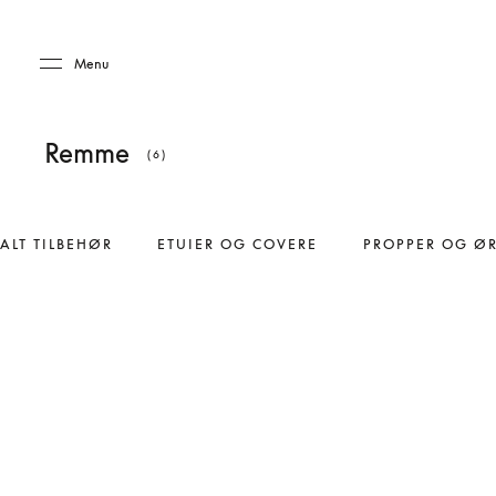
Skip to main content
Skip to main footer
Menu
Remme
(6)
ALT TILBEHØR
ETUIER OG COVERE
PROPPER OG Ø