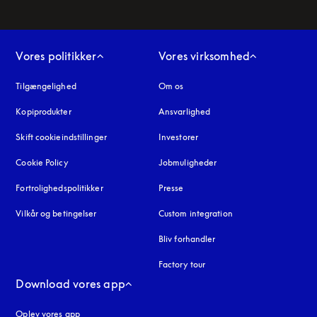
Vores politikker
Vores virksomhed
Tilgængelighed
åbnes under en ny fane
Om os
Kopiprodukter
åbnes under en ny fane
Ansvarlighed
Skift cookieindstillinger
Investorer
Cookie Policy
åbnes under en ny fane
Jobmuligheder
Fortrolighedspolitikker
åbnes under en ny fane
Presse
Vilkår og betingelser
Custom integration
Bliv forhandler
Factory tour
Download vores app
Oplev vores app