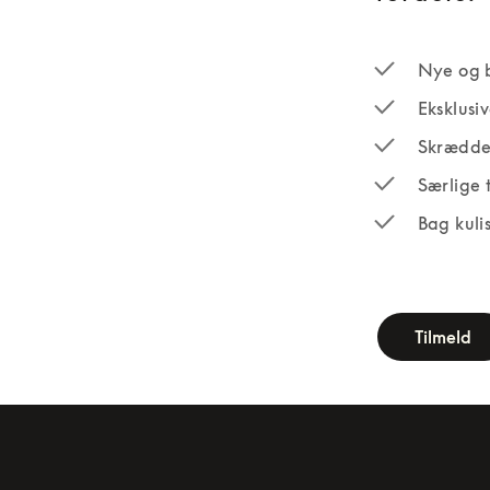
Nye og 
Eksklusi
Skrædde
Særlige 
Bag kuli
newsletter-fo
Tilmeld