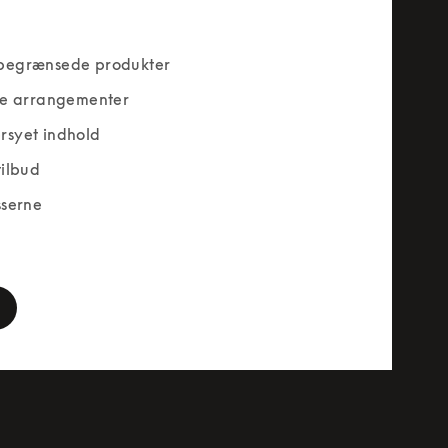
begrænsede produkter
ve arrangementer
rsyet indhold
tilbud
sserne
rm