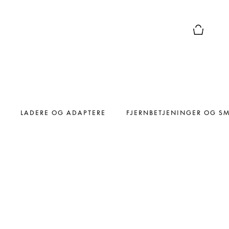
Forhåndsv
LADERE OG ADAPTERE
FJERNBETJENINGER OG S