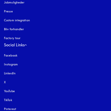
Jobmuligheder
Presse
Custom integration
Bliv forhandler
Factory tour
Social Links
Facebook
Instagram
åbnes under en ny fane
LinkedIn
X
YouTube
åbnes under en ny fane
TikTok
Pinterest