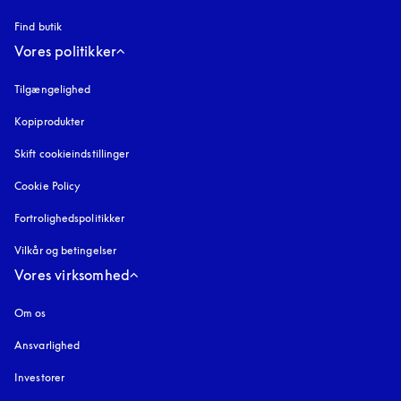
Find butik
Vores politikker
Tilgængelighed
åbnes under en ny fane
Kopiprodukter
åbnes under en ny fane
Skift cookieindstillinger
Cookie Policy
åbnes under en ny fane
Fortrolighedspolitikker
åbnes under en ny fane
Vilkår og betingelser
Vores virksomhed
Om os
Ansvarlighed
Investorer