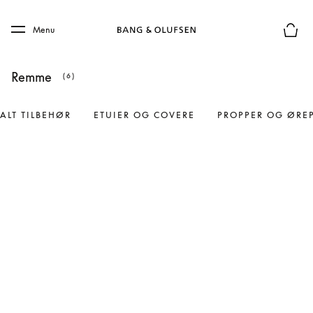
Skip to main content
Skip to main footer
Menu
Forhån
Remme
(6)
ALT TILBEHØR
ETUIER OG COVERE
PROPPER OG ØRE