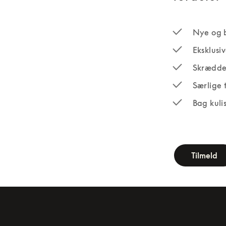
Nye og 
Eksklusi
Skrædde
Særlige 
Bag kuli
newsletter-fo
Tilmeld