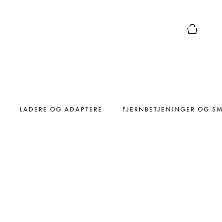
Forhåndsv
LADERE OG ADAPTERE
FJERNBETJENINGER OG S