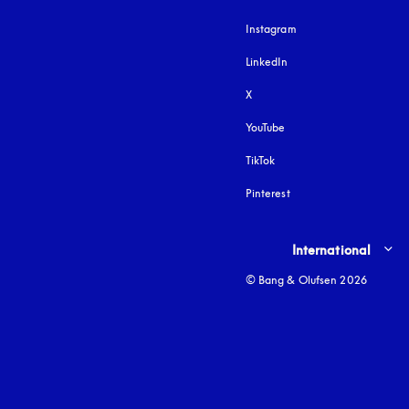
Instagram
åbnes under en ny fa
LinkedIn
X
YouTube
åbnes under en ny fane
TikTok
Pinterest
Select country and lang
International
© Bang & Olufsen 2026