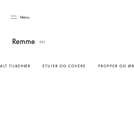
Skip to main content
Skip to main footer
Menu
Remme
(6)
ALT TILBEHØR
ETUIER OG COVERE
PROPPER OG Ø