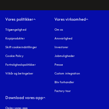
Vores politikker
Vores virksomhed
Tilgængelighed
åbnes under en ny fane
Om os
Kopiprodukter
åbnes under en ny fane
Ansvarlighed
Skift cookieindstillinger
Investorer
Cookie Policy
åbnes under en ny fane
Jobmuligheder
Fortrolighedspolitikker
åbnes under en ny fane
Presse
Vilkår og betingelser
Custom integration
Bliv forhandler
Factory tour
Download vores app
Oplev vores app