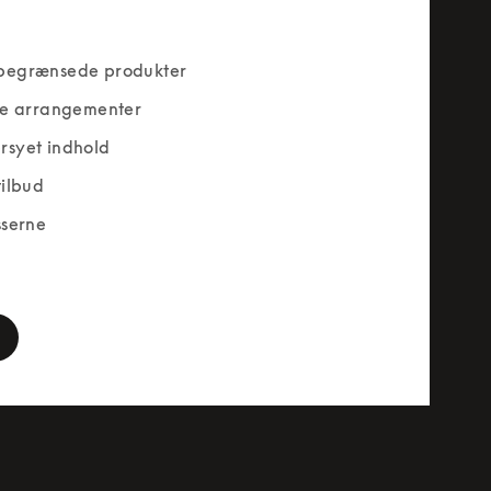
begrænsede produkter
ve arrangementer
rsyet indhold
tilbud
sserne
rm