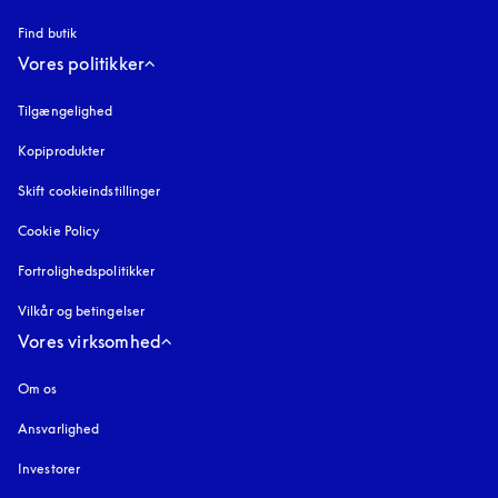
Find butik
Vores politikker
Tilgængelighed
åbnes under en ny fane
Kopiprodukter
åbnes under en ny fane
Skift cookieindstillinger
Cookie Policy
åbnes under en ny fane
Fortrolighedspolitikker
åbnes under en ny fane
Vilkår og betingelser
Vores virksomhed
Om os
Ansvarlighed
Investorer