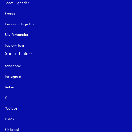
Jobmuligheder
Presse
Custom integration
Bliv forhandler
Factory tour
Social Links
Facebook
Instagram
åbnes under en ny fane
LinkedIn
X
YouTube
åbnes under en ny fane
TikTok
Pinterest