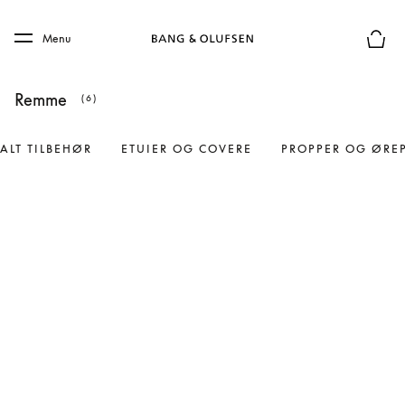
Skip to main content
Skip to main footer
Menu
Forhån
Remme
(6)
ALT TILBEHØR
ETUIER OG COVERE
PROPPER OG ØRE