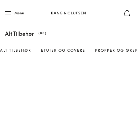
Skip to main content
Skip to main footer
Menu
Forhån
Alt Tilbehør
(88)
ALT TILBEHØR
ETUIER OG COVERE
PROPPER OG ØRE