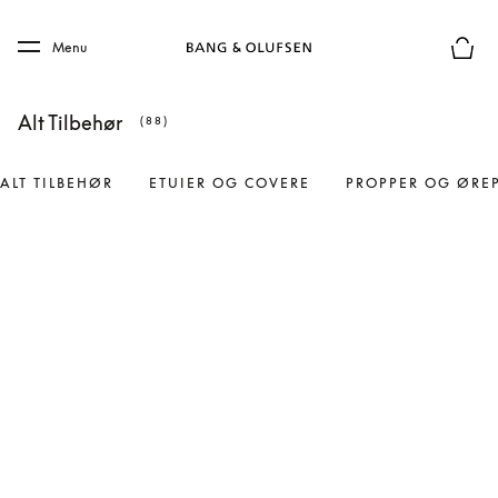
Skip to main content
Skip to main footer
Menu
Forhån
Alt Tilbehør
(88)
ALT TILBEHØR
ETUIER OG COVERE
PROPPER OG ØRE