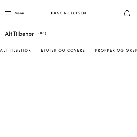
Skip to main content
Skip to main footer
Menu
Forhån
Alt Tilbehør
(88)
ALT TILBEHØR
ETUIER OG COVERE
PROPPER OG ØRE