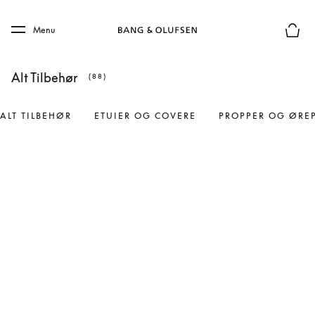
Skip to main content
Skip to main footer
Menu
Forhån
Alt Tilbehør
(88)
ALT TILBEHØR
ETUIER OG COVERE
PROPPER OG ØRE