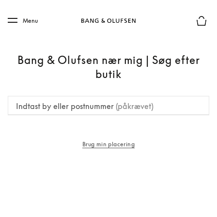
Skip to main content
Skip to main footer
Menu
Forhån
Bang & Olufsen nær mig | Søg efter
butik
Indtast by eller postnummer
(påkrævet)
Brug min placering
åbnes under en ny fane