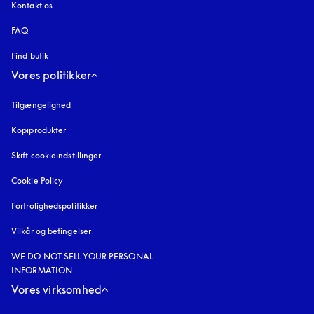
Kontakt os
FAQ
Find butik
Vores politikker
Tilgængelighed
åbnes under en ny fane
Kopiprodukter
åbnes under en ny fane
Skift cookieindstillinger
Cookie Policy
åbnes under en ny fane
Fortrolighedspolitikker
åbnes under en ny fane
Vilkår og betingelser
WE DO NOT SELL YOUR PERSONAL
INFORMATION
Vores virksomhed