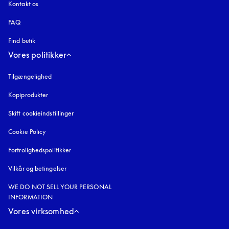
Kontakt os
FAQ
Find butik
Vores politikker
Tilgængelighed
åbnes under en ny fane
Kopiprodukter
åbnes under en ny fane
Skift cookieindstillinger
Cookie Policy
åbnes under en ny fane
Fortrolighedspolitikker
åbnes under en ny fane
Vilkår og betingelser
WE DO NOT SELL YOUR PERSONAL
INFORMATION
Vores virksomhed