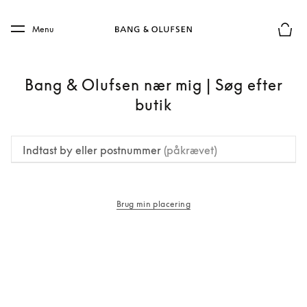
Skip to main content
Skip to main footer
Menu
Forhån
Bang & Olufsen nær mig | Søg efter
butik
Indtast by eller postnummer
(påkrævet)
Brug min placering
åbnes under en ny fane