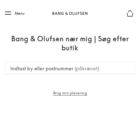
Skip to main content
Skip to main footer
Menu
Forhån
Bang & Olufsen nær mig | Søg efter
butik
Indtast by eller postnummer
(påkrævet)
Brug min placering
åbnes under en ny fane