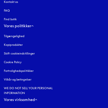
Kontakt os
FAQ
Find butik
Vores politikker
Tilgængelighed
åbnes under en ny fane
Kopiprodukter
åbnes under en ny fane
Skift cookieindstillinger
Cookie Policy
åbnes under en ny fane
Fortrolighedspolitikker
åbnes under en ny fane
Vilkår og betingelser
WE DO NOT SELL YOUR PERSONAL
INFORMATION
Vores virksomhed