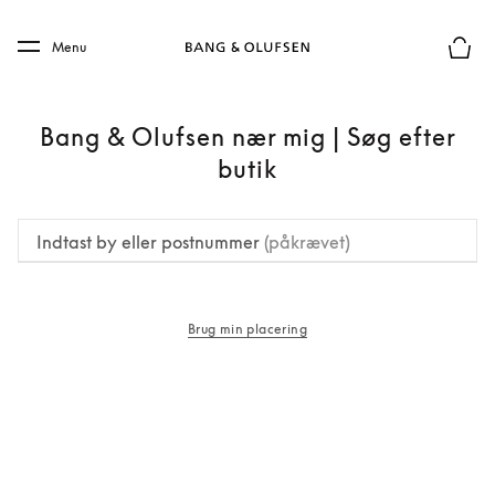
Skip to main content
Skip to main footer
Menu
Forhån
Bang & Olufsen nær mig | Søg efter
butik
Indtast by eller postnummer
(påkrævet)
Brug min placering
åbnes under en ny fane