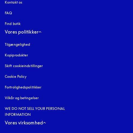
Kontakt os
FAQ
Find butik
Vores politikker
Tilgængelighed
åbnes under en ny fane
Kopiprodukter
åbnes under en ny fane
Skift cookieindstillinger
Cookie Policy
åbnes under en ny fane
Fortrolighedspolitikker
åbnes under en ny fane
Vilkår og betingelser
WE DO NOT SELL YOUR PERSONAL
INFORMATION
Vores virksomhed