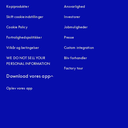
Kopiprodukter
åbnes under en ny fane
Ansvarlighed
Skift cookieindstillinger
Investorer
Cookie Policy
åbnes under en ny fane
Jobmuligheder
Fortrolighedspolitikker
åbnes under en ny fane
Presse
Vilkår og betingelser
Custom integration
WE DO NOT SELL YOUR
Bliv forhandler
PERSONAL INFORMATION
Factory tour
Download vores app
Oplev vores app
ne