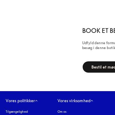
BOOK ET 
Udfyld denne formula
besøg i denne buti
campaign-form
Bestil et mø
Vores politikker
Vores virksomhed
Tilgængelighed
åbnes under en ny fane
Om os