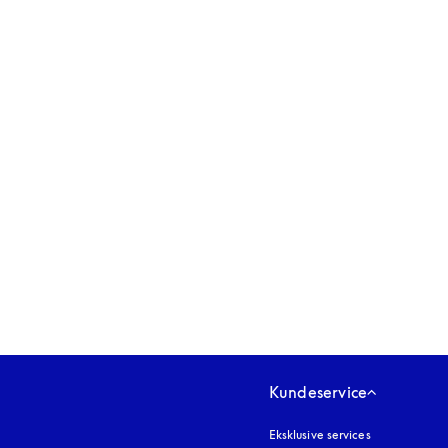
åbnes under en ny fane
Kundeservice
Eksklusive services