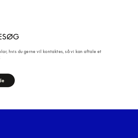
BESØG
r, hvis du gerne vil kontaktes, så vi kan aftale et 
k
de