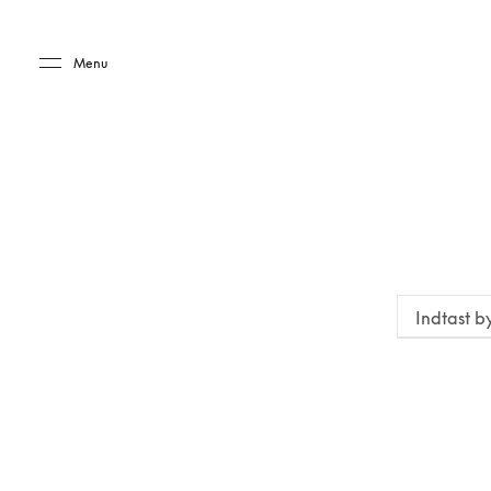
Skip to main content
Skip to main footer
Menu
Indtast b