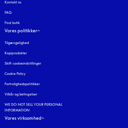
Kontakt os
FAQ
Find butik
Vores politikker
Tilgængelighed
åbnes under en ny fane
Kopiprodukter
åbnes under en ny fane
Skift cookieindstillinger
Cookie Policy
åbnes under en ny fane
Fortrolighedspolitikker
åbnes under en ny fane
Vilkår og betingelser
WE DO NOT SELL YOUR PERSONAL
INFORMATION
Vores virksomhed