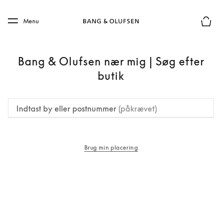
Skip to main content
Skip to main footer
Menu
Forhån
Bang & Olufsen nær mig | Søg efter
butik
Indtast by eller postnummer
(påkrævet)
Brug min placering
åbnes under en ny fane