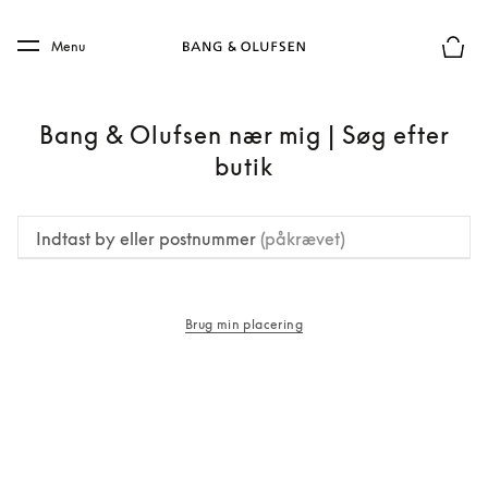
Skip to main content
Skip to main footer
Menu
Forhån
Bang & Olufsen nær mig | Søg efter
butik
Indtast by eller postnummer
(påkrævet)
Brug min placering
åbnes under en ny fane