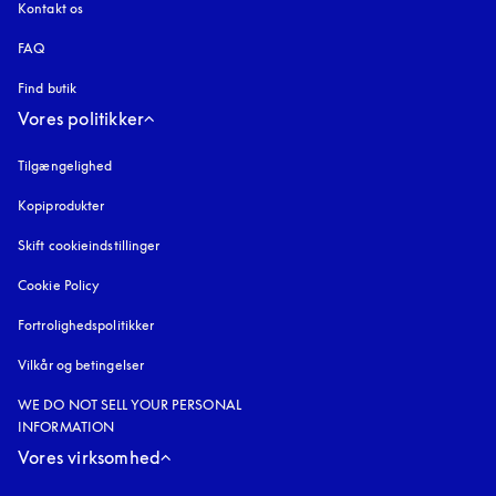
Kontakt os
FAQ
Find butik
Vores politikker
Tilgængelighed
åbnes under en ny fane
Kopiprodukter
åbnes under en ny fane
Skift cookieindstillinger
Cookie Policy
åbnes under en ny fane
Fortrolighedspolitikker
åbnes under en ny fane
Vilkår og betingelser
WE DO NOT SELL YOUR PERSONAL
INFORMATION
Vores virksomhed