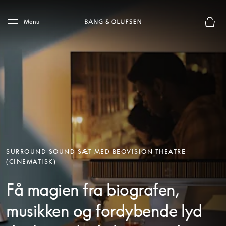
Skip to main content
Skip to main footer
Menu
Forhån
SURROUND SOUND SÆT MED BEOVISION THEATRE
(CINEMATISK)
Få magien fra biografen,
musikken og fordybende lyd